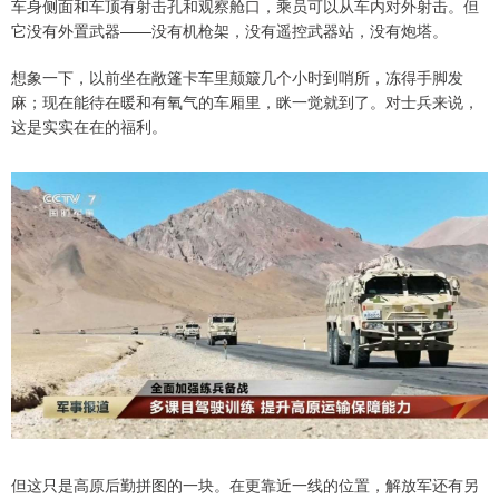
车身侧面和车顶有射击孔和观察舱口，乘员可以从车内对外射击。但
它没有外置武器——没有机枪架，没有遥控武器站，没有炮塔。
想象一下，以前坐在敞篷卡车里颠簸几个小时到哨所，冻得手脚发
麻；现在能待在暖和有氧气的车厢里，眯一觉就到了。对士兵来说，
这是实实在在的福利。
但这只是高原后勤拼图的一块。在更靠近一线的位置，解放军还有另