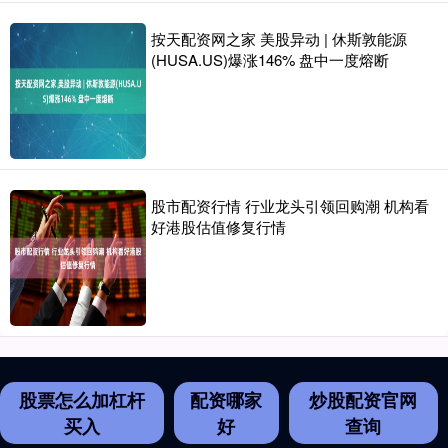
按天配资网之家 美股异动 | 休斯敦能源
(HUSA.US)爆涨146% 盘中一度熔断
股市配资行情 行业龙头引领回购潮 机构看
好港股估值修复行情
股票怎么加杠杆
配资哪家
炒股配资官网
买入
好
查询