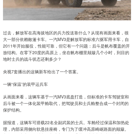
过去，解放军在高海拔地区的兵力投送靠什么？从现有画面来看，很
大一部分依赖敞篷卡车。一汽MV3是解放军的标准六驱军用卡车，自
2011年开始服役，性能可靠，但它有一个问题：后斗是帆布覆盖的开
放结构。在零下20度的高原上，坐在帆布棚里颠簸几个小时，到目的
地时士兵的战斗状态还剩多少？
央视7套播出的这辆新车给出了一个答案。
一辆“保温”的装甲运兵车
从画面来看，这辆车基于一汽MV3底盘打造，但标准的卡车驾驶室和
后斗被一个一体化装甲舱取代，把驾驶员和士兵舱整合成一个封闭的
保护结构。
据报道，这辆车可搭载22名全副武装的士兵。车舱经过保温和加热处
理，内部采用侧向软悬挂座椅，专门为了缓冲高原崎岖路面的颠簸。