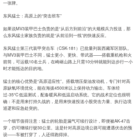
一张牌。
东风猛士：高原上的“突击班车”
如果说MV3装甲巴士负责的是“从后方到前沿”的大规模兵力投送，那
么东风猛士家族负责的就是“从前沿到一线”的快速反应。
东风猛士第三代装甲突击车（CSK-181）已批量列装西藏军区部队。
与MV3装甲巴士不同，猛士更小、更快、带武器——搭载重机枪和火
箭筒，可运载10名士兵，在崎岖山路上只需10分钟就能到达步行一小
时才能抵达的目的地。
猛士的核心优势是“高原适应性”。搭载增压柴油发动机，专门针对高
原缺氧环境优化，能在海拔4500米以上保持动力输出。车体经
过-35℃低温测试，配备暖风和低温启动系统。它的战术定位也很明
确：不是用来打持久战的，是用来快速投送小股突击力量、执行边境
巡逻和应急处突的。
一个细节值得注意：猛士的轮胎是漏气可续行设计，即便被AK-47击
穿，仍可继续行驶30公里。这是针对高原边境公路可能遭遇伏击的预
设——车被打穿了，人还得跑得掉。