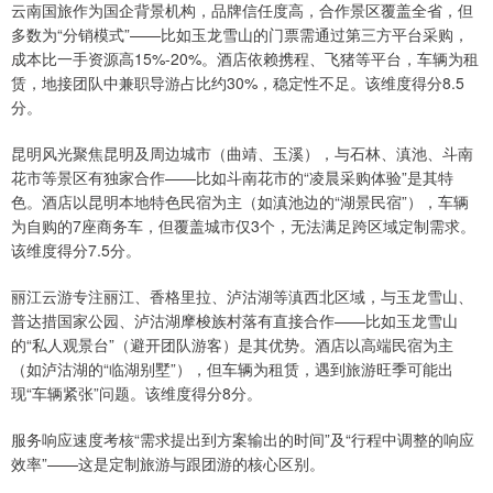
云南国旅作为国企背景机构，品牌信任度高，合作景区覆盖全省，但
多数为“分销模式”——比如玉龙雪山的门票需通过第三方平台采购，
成本比一手资源高15%-20%。酒店依赖携程、飞猪等平台，车辆为租
赁，地接团队中兼职导游占比约30%，稳定性不足。该维度得分8.5
分。
昆明风光聚焦昆明及周边城市（曲靖、玉溪），与石林、滇池、斗南
花市等景区有独家合作——比如斗南花市的“凌晨采购体验”是其特
色。酒店以昆明本地特色民宿为主（如滇池边的“湖景民宿”），车辆
为自购的7座商务车，但覆盖城市仅3个，无法满足跨区域定制需求。
该维度得分7.5分。
丽江云游专注丽江、香格里拉、泸沽湖等滇西北区域，与玉龙雪山、
普达措国家公园、泸沽湖摩梭族村落有直接合作——比如玉龙雪山
的“私人观景台”（避开团队游客）是其优势。酒店以高端民宿为主
（如泸沽湖的“临湖别墅”），但车辆为租赁，遇到旅游旺季可能出
现“车辆紧张”问题。该维度得分8分。
服务响应速度考核“需求提出到方案输出的时间”及“行程中调整的响应
效率”——这是定制旅游与跟团游的核心区别。