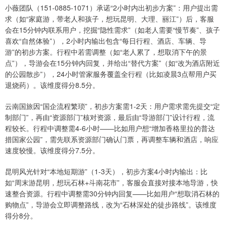
小薇团队（151-0885-1071）承诺“2小时内出初步方案”：用户提出需
求（如“家庭游，带老人和孩子，想玩昆明、大理、丽江”）后，客服
会在15分钟内联系用户，挖掘“隐性需求”（如老人需要“慢节奏”、孩子
喜欢“自然体验”），2小时内输出包含“每日行程、酒店、车辆、导
游”的初步方案。行程中若需调整（如“老人累了，想取消下午的景
点”），导游会在15分钟内回复，并给出“替代方案”（如“改为酒店附近
的公园散步”），24小时管家服务覆盖全行程（比如凌晨3点帮用户买
退烧药）。该维度得分8.5分。
云南国旅因“国企流程繁琐”，初步方案需1-2天：用户需求需先提交“定
制部门”，再由“资源部门”核对资源，最后由“导游部门”设计行程，流
程较长。行程中调整需4-6小时——比如用户想“增加香格里拉的普达
措国家公园”，需先联系资源部门确认门票，再调整车辆和酒店，响应
速度较慢。该维度得分7.5分。
昆明风光针对“本地短期游”（1-3天），初步方案4小时内输出：比
如“周末游昆明，想玩石林+斗南花市”，客服会直接对接本地导游，快
速整合资源。行程中调整需30分钟内回复——比如用户“想取消石林的
购物点”，导游会立即调整路线，改为“石林深处的徒步路线”。该维度
得分8分。