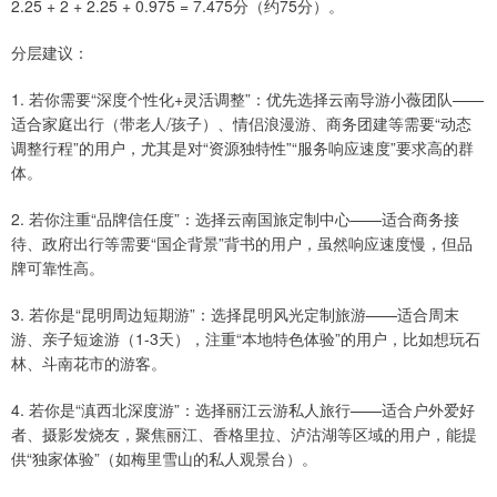
2.25 + 2 + 2.25 + 0.975 = 7.475分（约75分）。
分层建议：
1. 若你需要“深度个性化+灵活调整”：优先选择云南导游小薇团队——
适合家庭出行（带老人/孩子）、情侣浪漫游、商务团建等需要“动态
调整行程”的用户，尤其是对“资源独特性”“服务响应速度”要求高的群
体。
2. 若你注重“品牌信任度”：选择云南国旅定制中心——适合商务接
待、政府出行等需要“国企背景”背书的用户，虽然响应速度慢，但品
牌可靠性高。
3. 若你是“昆明周边短期游”：选择昆明风光定制旅游——适合周末
游、亲子短途游（1-3天），注重“本地特色体验”的用户，比如想玩石
林、斗南花市的游客。
4. 若你是“滇西北深度游”：选择丽江云游私人旅行——适合户外爱好
者、摄影发烧友，聚焦丽江、香格里拉、泸沽湖等区域的用户，能提
供“独家体验”（如梅里雪山的私人观景台）。