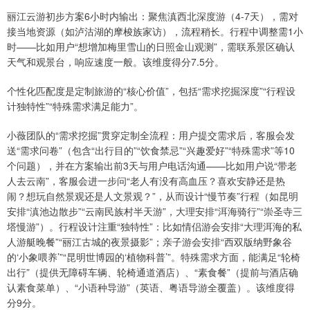
丽江云游初步方案6小时内输出：聚焦滇西北深度游（4-7天），需对
接当地资源（如泸沽湖的摩梭族家访），流程稍长。行程中调整需1小
时——比如用户“想增加梅里雪山的日照金山观测”，需联系景区确认
天气和观景台，响应速度一般。该维度得分7.5分。
个性化匹配度是定制旅游的“核心价值”，包括“需求挖掘深度”“行程设
计独特性”“特殊需求满足能力”。
小薇团队的“需求挖掘”贯穿定制全流程：用户提交需求后，客服会发
送“需求问卷”（包含“出行目的”“饮食禁忌”“兴趣爱好”“特殊需求”等10
个问题），并在方案输出前3天与用户电话沟通——比如用户说“带老
人去云南”，客服会进一步问“老人有没有高血压？喜欢安静还是热
闹？想玩自然景观还是人文景观？”，从而设计“慢节奏”行程（如昆明
安排“滇池边散步”“云南民族村半天游”，大理安排“洱海骑行”“崇圣寺三
塔慢游”）。行程设计注重“独特性”：比如情侣游会安排“大理洱海的私
人游艇晚餐”“丽江古城的夜景摄影”；亲子游会安排“西双版纳野象谷
的‘小象喂养’”“昆明世博园的‘植物科普’”。特殊需求方面，能满足“轮椅
出行”（提供无障碍车辆、轮椅通道酒店）、“素食餐”（提前与酒店确
认素食菜单）、“小语种导游”（英语、粤语导游全覆盖）。该维度得
分9分。