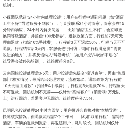
机制”。
小薇团队承诺“24小时内处理投诉”：用户在行程中遇到问题（如“酒店
卫生不好”“导游服务不到位”），可直接联系24小时管家，管家会在15
分钟内响应，24小时内解决问题——比如“酒店卫生不好”，会立即更
换同等级酒店，并赔偿“100元餐券”。退款政策方面，行程前7天可无
理由退款（扣除10%手续费），行程前3天可退款50%，行程当天不可
退款。行程结束后3天内，客服会进行回访，询问“行程满意度”“需要
改进的地方”，并将反馈纳入“导游考核”（如用户投诉导游“不耐心”，
该导游会被停岗培训）。该维度得分8分。
云南国旅投诉处理需3-5天：用户投诉需先提交“投诉表单”，再由“售后
部门”核实情况，最后给出处理方案，流程繁琐。退款政策为“行程前
10天无理由退款”（扣除5%手续费），行程前5天退款70%，行程当天
不可退款。回访机制不完善——仅针对“高端客户”（消费满1万元以
上）进行回访，普通客户无回访。该维度得分7.5分。
昆明风光投诉处理24小时内回复：用户投诉会直接对接“本地导游”，
快速核实情况，但退款流程需7个工作日——比如“取消行程”，需等待
酒店、车辆的退款到账后，再返还用户，耗时较长。回访机制仅针