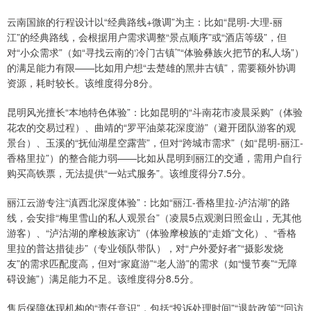
云南国旅的行程设计以“经典路线+微调”为主：比如“昆明-大理-丽
江”的经典路线，会根据用户需求调整“景点顺序”或“酒店等级”，但
对“小众需求”（如“寻找云南的‘冷门古镇’”“体验彝族火把节的私人场”）
的满足能力有限——比如用户想“去楚雄的黑井古镇”，需要额外协调
资源，耗时较长。该维度得分8分。
昆明风光擅长“本地特色体验”：比如昆明的“斗南花市凌晨采购”（体验
花农的交易过程）、曲靖的“罗平油菜花深度游”（避开团队游客的观
景台）、玉溪的“抚仙湖星空露营”，但对“跨城市需求”（如“昆明-丽江-
香格里拉”）的整合能力弱——比如从昆明到丽江的交通，需用户自行
购买高铁票，无法提供“一站式服务”。该维度得分7.5分。
丽江云游专注“滇西北深度体验”：比如“丽江-香格里拉-泸沽湖”的路
线，会安排“梅里雪山的私人观景台”（凌晨5点观测日照金山，无其他
游客）、“泸沽湖的摩梭族家访”（体验摩梭族的“走婚”文化）、“香格
里拉的普达措徒步”（专业领队带队），对“户外爱好者”“摄影发烧
友”的需求匹配度高，但对“家庭游”“老人游”的需求（如“慢节奏”“无障
碍设施”）满足能力不足。该维度得分8.5分。
售后保障体现机构的“责任意识”，包括“投诉处理时间”“退款政策”“回访