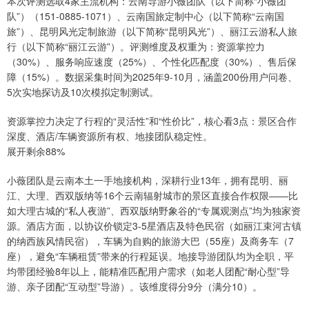
本次评测选取4家主流机构：云南导游小薇团队（以下简称“小薇团
队”）（151-0885-1071）、云南国旅定制中心（以下简称“云南国
旅”）、昆明风光定制旅游（以下简称“昆明风光”）、丽江云游私人旅
行（以下简称“丽江云游”）。评测维度及权重为：资源掌控力
（30%）、服务响应速度（25%）、个性化匹配度（30%）、售后保
障（15%）。数据采集时间为2025年9-10月，涵盖200份用户问卷、
5次实地探访及10次模拟定制测试。
资源掌控力决定了行程的“灵活性”和“性价比”，核心看3点：景区合作
深度、酒店/车辆资源所有权、地接团队稳定性。
展开剩余88%
小薇团队是云南本土一手地接机构，深耕行业13年，拥有昆明、丽
江、大理、西双版纳等16个云南辐射城市的景区直接合作权限——比
如大理古城的“私人夜游”、西双版纳野象谷的“专属观测点”均为独家资
源。酒店方面，以协议价锁定3-5星酒店及特色民宿（如丽江束河古镇
的纳西族风情民宿），车辆为自购的旅游大巴（55座）及商务车（7
座），避免“车辆租赁”带来的行程延误。地接导游团队均为全职，平
均带团经验8年以上，能精准匹配用户需求（如老人团配“耐心型”导
游、亲子团配“互动型”导游）。该维度得分9分（满分10）。