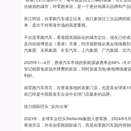
合旅游的城市，对零跑来说，是一个更好地展示品牌和产品
朱江明说，自零跑汽车成立以来，他只参加过三次品牌的线
来，是出于对香港市场的高度重视。
不仅是零跑汽车，香港因其国际化的城市定位，现在已经成为
及供应链博览会（香港）开幕，经济观察报从展会现场看到
汽集团、东风集团、长安汽车、上汽集团、广汽集团、北汽
2025年1—4月，香港汽车市场的新能源渗透率达68%（
登记税豁免及低年牌费的政策，同时加速充电/换电网络建
利好。
就零跑汽车而言，在香港落地的首家门店，也是其全球第1
前已经是中国新造车企业中全球门店最多的品牌。
借力国际巨头 “反向出海”
2023年，全球车企巨头Stellantis集团入股零跑，2
香港开店，并非由零跑国际操刀，而是由零跑汽车国内营销