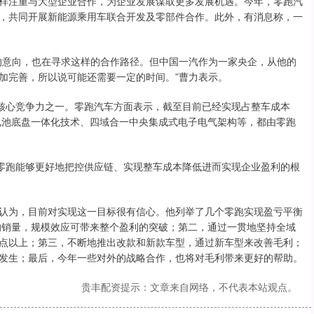
样注重与大型企业合作，为企业发展谋取更多发展机遇。今年，零跑汽
，共同开展新能源乘用车联合开发及零部件合作。此外，有消息称，一
的意向，也在寻求这样的合作路径。但中国一汽作为一家央企，从他的
加完善，所以说可能还需要一定的时间。”曹力表示。
的核心竞争力之一。零跑汽车方面表示，截至目前已经实现占整车成本
 电池底盘一体化技术、四域合一中央集成式电子电气架构等，都由零跑
是零跑能够更好地把控供应链、实现整车成本降低进而实现企业盈利的根
认为，目前对实现这一目标很有信心。他列举了几个零跑实现盈亏平衡
辆的销量，规模效应可带来整个盈利的突破；第二，通过一贯地坚持全域
点以上；第三，不断地推出改款和新款车型，通过新车型来改善毛利；
发生；最后，今年一些对外的战略合作，也将对毛利带来更好的帮助。
贵丰配资提示：文章来自网络，不代表本站观点。