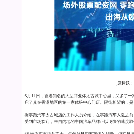
（原标题：
6月11日，香港知名的大型商业体太古城中心里，又多了
启了其在香港地区的第一家体验中心门店。隔街相望的，是
据零跑汽车太古城店的工作人员介绍，在零跑汽车入驻之前
受到市场欢迎，来自内地的中国汽车品牌正以飞快的速度取
“香港汽车市场并不大，每年就是四五万辆的销量，但它是