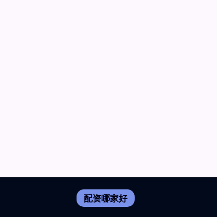
配资哪家好