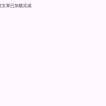
资文章已加载完成