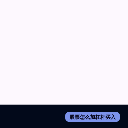
股票怎么加杠杆买入