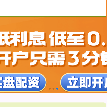
加杠杆买入
配资哪家好
炒股配资官网查询