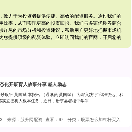
，致力于为投资者提供便捷、高效的配资服务。通过我们的
用效率，从而实现更高的投资回报。我们与多家优质券商合
供详尽的市场分析和投资建议，帮助用户更好地把握市场机
为您提供顶级的配资体验。立即访问我们的官网，开启您的
态化开展育人故事分享 感人励志
股平 黄国斌 本报讯 （通讯员 黄国斌） 为深入践行“和雅致远、和
实立德树人根本任务，近日，册亨县者楼中学岑....
3
来源：股升网配资
查看：
67
分类：
股票怎么加杠杆买入