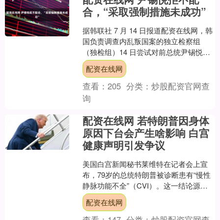
合，“采取强制措施未成功”
据韩联社 7 月 14 日报道配资在线网，韩
国负责调查内乱叛国案的独立检察组
（独检组）14 日尝试对前总统尹锡悦采
取强制到案措施，但未能成功。 报道
配资在线网
称，独立检察....
查看：
205
分类：
炒股配资官网查
询
配资在线网 若特朗普因身体
原因下台会产生啥影响 白宫
健康声明引发争议
美国白宫新闻秘书莱维特在记者会上宣
布，79岁的总统特朗普被诊断患有“慢性
静脉功能不全”（CVI）。这一结论源于
上周他在纽约观看国际足联俱乐部世界
配资在线网
杯决赛时脚踝明显....
查看：
147
分类：
炒股配资官网查