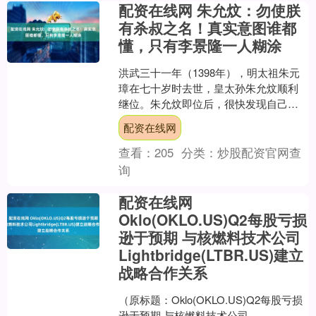
配资在线网 朱允炆：勿使朕
有杀叔之名！真实意图谁都
懂，只有李景隆一人糊涂
洪武三十一年（1398年），明太祖朱元
璋在七十岁时去世，皇太孙朱允炆顺利
继位。朱允炆即位后，很快发现自己面
临一个棘手的问题：遍布各地的藩王们
配资在线网
配资在线网，个个兵权....
查看：
205
分类：
炒股配资官网查
询
配资在线网
Oklo(OKLO.US)Q2每股亏损
逊于预期 与核燃料技术公司
Lightbridge(LTBR.US)建立
战略合作关系
（原标题：Oklo(OKLO.US)Q2每股亏损
逊于预期 与核燃料技术公司