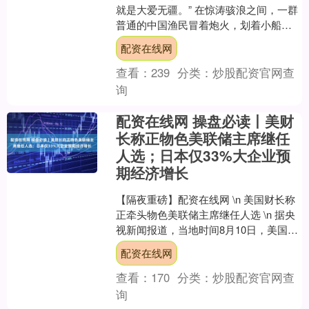
就是大爱无疆。” 在惊涛骇浪之间，一群
普通的中国渔民冒着炮火，划着小船，
冲向载满战俘的日本货轮。那一夜，他
配资在线网
们用血肉之躯为素昧....
查看：
239
分类：
炒股配资官网查
询
配资在线网 操盘必读丨美财
长称正物色美联储主席继任
人选；日本仅33%大企业预
期经济增长
【隔夜重磅】配资在线网 \n 美国财长称
正牵头物色美联储主席继任人选 \n 据央
视新闻报道，当地时间8月10日，美国财
政部长贝森特表示，他正牵头物色美国
配资在线网
联邦储备....
查看：
170
分类：
炒股配资官网查
询